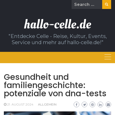
Skip
Search
to
for:
content
hallo-celle.de
"Entdecke Celle - Reise, Kultur, Events,
Service und mehr auf hallo-celle.de!"
Gesundheit und
familiengeschichte:
potenziale von dna-tests
21. AUGUST 2024
ALLGEMEIN